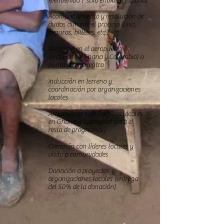
Bienvenida (*solo envíos a España)
Acompañamiento y resolución de
dudas durante el proceso (visa,
seguros, billetes, etc.)
Recogida en el aeropuerto
(incluida en Ghana y Colombia) o
punto de encuentro
Inducción en terreno y
coordinación por organizaciones
locales
Alojamiento (con familias locales
en Ghana y tipo hostel para el
resto de programas)
Conexión con líderes locales y
visita a comunidades
Donación a proyectos y
organizaciones locales (entrega
del 50% de la donación)