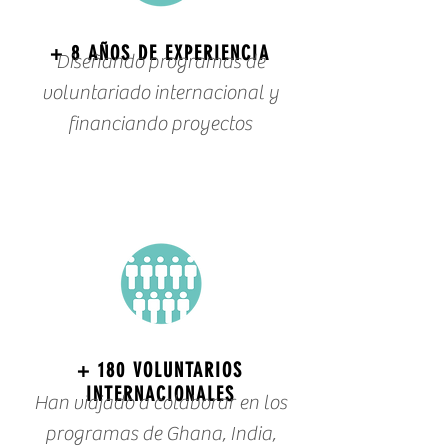
+ 8 AÑOS DE EXPERIENCIA
Diseñando programas de
voluntariado internacional y
financiando proyectos
+ 180 VOLUNTARIOS
INTERNACIONALES
Han viajado a colaborar en los
programas de Ghana, India,