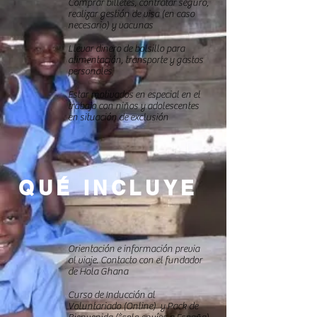
Comprar billetes, contratar seguro,
realizar gestión de visa (en caso
necesario) y vacunas
Llevar dinero de bolsillo para
alimentación, transporte y gastos
personales
Estar motivados en especial en el
trabajo con niños y adolescentes
en situación de exclusión
QUÉ INCLUYE
Orientación e información previa
al viaje. Contacto con el fundador
de Hola Ghana
Curso de Inducción al
Voluntariado (Online) y Pack de