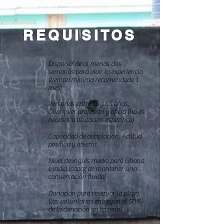
REQUISITOS
Disponer de al menos dos
semanas para vivir la experiencia
(tiempo mínimo recomendado 1
mes)
Personas entre 18 y 55 años.
Cualquier profesión y oficio (no es
necesaria titulación específica)
Capacidad de adaptación. Actitud
positiva y abierta
Nivel de inglés medio para Ghana
e India (capaz de mantener una
conversación fluida)
Donación para reservar la plaza
(los voluntarios entregan el 50%
de la donación en terreno)