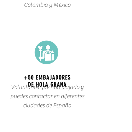
Colombia y México
+50 EMBAJADORES
DE HOLA GHANA
Voluntarios que han viajado y
puedes contactar en
diferentes
ciudades de España